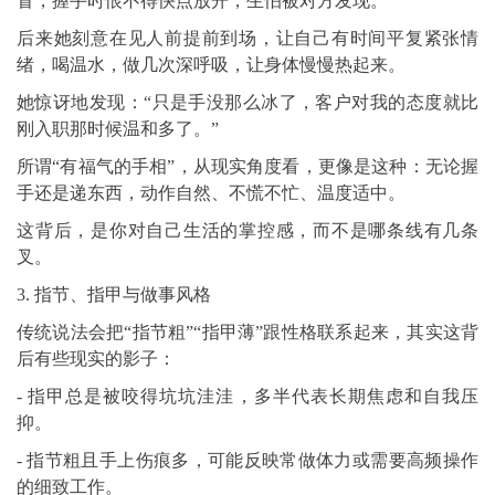
冒，握手时恨不得快点放开，生怕被对方发现。”
后来她刻意在见人前提前到场，让自己有时间平复紧张情
绪，喝温水，做几次深呼吸，让身体慢慢热起来。
她惊讶地发现：“只是手没那么冰了，客户对我的态度就比
刚入职那时候温和多了。”
所谓“有福气的手相”，从现实角度看，更像是这种：无论握
手还是递东西，动作自然、不慌不忙、温度适中。
这背后，是你对自己生活的掌控感，而不是哪条线有几条
叉。
3. 指节、指甲与做事风格
传统说法会把“指节粗”“指甲薄”跟性格联系起来，其实这背
后有些现实的影子：
- 指甲总是被咬得坑坑洼洼，多半代表长期焦虑和自我压
抑。
- 指节粗且手上伤痕多，可能反映常做体力或需要高频操作
的细致工作。