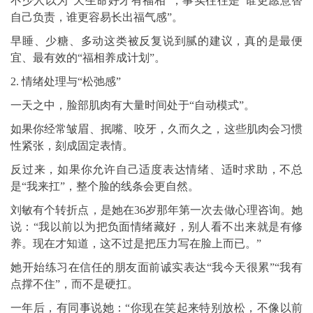
不少人以为“天生命好才有福相”，事实往往是“谁更愿意替
自己负责，谁更容易长出福气感”。
早睡、少糖、多动这类被反复说到腻的建议，真的是最便
宜、最有效的“福相养成计划”。
2. 情绪处理与“松弛感”
一天之中，脸部肌肉有大量时间处于“自动模式”。
如果你经常皱眉、抿嘴、咬牙，久而久之，这些肌肉会习惯
性紧张，刻成固定表情。
反过来，如果你允许自己适度表达情绪、适时求助，不总
是“我来扛”，整个脸的线条会更自然。
刘敏有个转折点，是她在36岁那年第一次去做心理咨询。她
说：“我以前以为把负面情绪藏好，别人看不出来就是有修
养。现在才知道，这不过是把压力写在脸上而已。”
她开始练习在信任的朋友面前诚实表达“我今天很累”“我有
点撑不住”，而不是硬扛。
一年后，有同事说她：“你现在笑起来特别放松，不像以前