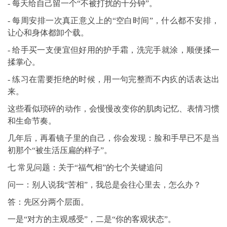
- 每天给自己留一个“不被打扰的十分钟”。
- 每周安排一次真正意义上的“空白时间”，什么都不安排，
让心和身体都卸个载。
- 给手买一支便宜但好用的护手霜，洗完手就涂，顺便揉一
揉掌心。
- 练习在需要拒绝的时候，用一句完整而不内疚的话表达出
来。
这些看似琐碎的动作，会慢慢改变你的肌肉记忆、表情习惯
和生命节奏。
几年后，再看镜子里的自己，你会发现：脸和手早已不是当
初那个“被生活压扁的样子”。
七 常见问题：关于“福气相”的七个关键追问
问一：别人说我“苦相”，我总是会往心里去，怎么办？
答：先区分两个层面。
一是“对方的主观感受”，二是“你的客观状态”。