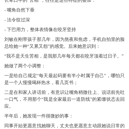
长辈口中的“苦相”，往往是这些特征的叠加：
- 嘴角自然下垂
- 法令纹过深
- 下巴用力，整体表情像在咬牙坚持
刘敏在刚带孩子那几年，因为熬夜和焦虑，手机自拍里的脸
总给她一种“又累又怨”的感觉。后来她意识到：
“我不是天生苦相，是我那几年每天都在咬牙顶着过日子。”
她做了两个小调整：
一是给自己规定“每天最起码要有半小时属于自己”，哪怕只
是一个人慢慢喝杯热水，看几页书；
二是在和家人讲话前，有意识让嘴角稍微往上、说话前先吐
一口气，不用那个“我是全家最后一道防线”的紧绷状态去回
应。
半年后，她发现一件很微妙的事：
同事开始更愿意找她聊天，丈夫也更愿意主动跟她说日常的