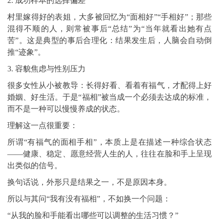
2. 成功样本的选择偏差
村里嫁得好的表姐，大多被回忆为“面相好”“手相好”；那些
混得不顺的人，则常被事后“总结”为“当年就看出她有点
苦”。这是典型的事后合理化：结果发生后，人脑会自动倒
推“迹象”。
3. 容貌焦虑与性别压力
很多女性从小被教导：长得好看、看着有福气，才配得上好
婚姻、好生活。于是“福相”被当成一个必须去达成的标准，
而不是一种可以慢慢养成的状态。
理解这一点很重要：
所谓“有福气的面相手相”，本质上是在描述一种综合状态
——健康、稳定、愿意经营人生的人，往往在脸和手上呈现
出类似的信号。
换句话说，外形只是结果之一，不是原因本身。
所以与其问“我有没有福相”，不如换一个问题：
“从我的脸和手能看出哪些可以调整的生活习惯？”