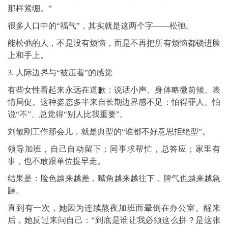
那样紧绷。”
很多人口中的“福气”，其实就是这两个字——松弛。
能松弛的人，不是没有烦恼，而是不再把所有烦恼都锁进脸
上和手上。
3. 人际边界与“被压着”的感觉
有些女性看起来永远在道歉：说话小声、身体略微前倾、表
情局促。这种姿态多半来自长期边界感不足：怕得罪人、怕
说“不”、总觉得“别人比我重要”。
刘敏刚工作那会儿，就是典型的“谁都不好意思拒绝型”。
领导加班，自己自动留下；同事求帮忙，总答应；家里有
事，也不敢跟单位提早走。
结果是：脸色越来越差，嘴角越来越往下，脾气也越来越急
躁。
直到有一次，她因为连续熬夜加班而晕倒在办公室。醒来
后，她反过来问自己：“到底是谁让我必须这么拼？是这张