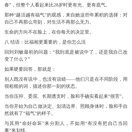
春”，但整个人看起来比28岁时更有光、更有底气。
那种“越活越有福气”的观感，来自她这些年累积的选择：对
自己不再那么苛刻，对生活不再那么无力。
生命的方向不在脸上，在你每天的决定里。
八 结语：比福相更重要的，是你怎么活
回到刘敏最初的问题：“我到底是被说中了，还是我自己改
变了什么？”
如果硬要回答，那就是：
别人既没有说中，也没有说错——他们只是在不同阶段，用
很粗糙的词，描述你那一刻的状态。
当你压抑、委屈、长期透支时，脸和手确实看起来“很苦”。
当你开始为自己做决定、划清边界、照顾身体时，脸和手自
然就有了“福气”的样子。
与其用“命好命坏”来分割人，不如用“有没有把自己当回
事”来划线。