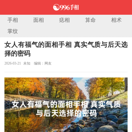
手相
面相
痣相
算命
相术
掌纹
当前位置：
首页
>
面相图解
> 正文
女人有福气的面相手相 真实气质与后天选
择的密码
2026-03-21
未知
编辑：网友