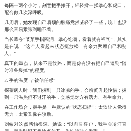
每隔一两个小时，刻意把手摊开，轻轻揉一揉掌心和虎口，
配合做几次深呼吸。
几周后，她发现自己肩颈的酸痛竟然减轻了一些，晚上也没
那么容易紧张到睡不着。
当长辈夸“某某手指圆润、掌心饱满，看着就有福气”，其实
是在说：“这个人看起来状态挺放松，有余力照顾自己和别
人。”
真正的重点，从来不是纹路，而是你有没有把自己逼到“随
时准备爆掉”的程度。
2. 手的温度与“被信任感”
探望病人时，我们握到一只冰凉的手，会瞬间升起怜惜；握
到一只温热但不过汗的手，会感觉对方有活力、有生命力。
在工作场合，握手是一种默认的“状态扫描”：太软让人觉得
无力，太紧又像在较劲。
刘敏对这点感触很深。她说：“以前见客户，我手会冷汗直