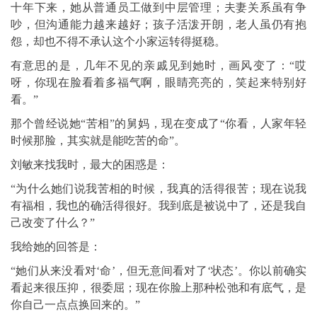
十年下来，她从普通员工做到中层管理；夫妻关系虽有争
吵，但沟通能力越来越好；孩子活泼开朗，老人虽仍有抱
怨，却也不得不承认这个小家运转得挺稳。
有意思的是，几年不见的亲戚见到她时，画风变了：“哎
呀，你现在脸看着多福气啊，眼睛亮亮的，笑起来特别好
看。”
那个曾经说她“苦相”的舅妈，现在变成了“你看，人家年轻
时候那脸，其实就是能吃苦的命”。
刘敏来找我时，最大的困惑是：
“为什么她们说我苦相的时候，我真的活得很苦；现在说我
有福相，我也的确活得很好。我到底是被说中了，还是我自
己改变了什么？”
我给她的回答是：
“她们从来没看对‘命’，但无意间看对了‘状态’。你以前确实
看起来很压抑，很委屈；现在你脸上那种松弛和有底气，是
你自己一点点换回来的。”