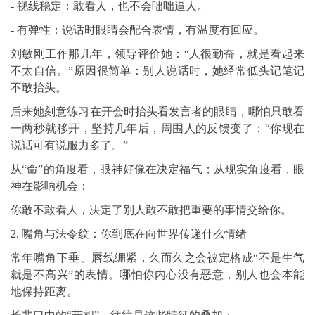
- 视线稳定：敢看人，也不会咄咄逼人。
- 有弹性：说话时眼睛会配合表情，有温度有回应。
刘敏刚工作那几年，领导评价她：“人很勤奋，就是看起来
不太自信。”原因很简单：别人说话时，她经常低头记笔记
不敢抬头。
后来她刻意练习在开会时抬头看发言者的眼睛，哪怕只敢看
一两秒就移开，坚持几年后，周围人的反馈变了：“你现在
说话可有说服力多了。”
从“命”的角度看，眼神好像在决定福气；从现实角度看，眼
神在影响机会：
你敢不敢看人，决定了别人敢不敢把重要的事情交给你。
2. 嘴角与法令纹：你到底在向世界传递什么情绪
常年嘴角下垂、唇线绷紧，久而久之会被定格成“不是生气
就是不高兴”的表情。哪怕你内心没有恶意，别人也会本能
地保持距离。