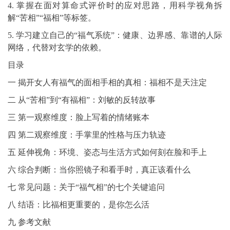
4. 掌握在面对算命式评价时的应对思路，用科学视角拆
解“苦相”“福相”等标签。
5. 学习建立自己的“福气系统”：健康、边界感、靠谱的人际
网络，代替对玄学的依赖。
目录
一 揭开女人有福气的面相手相的真相：福相不是天注定
二 从“苦相”到“有福相”：刘敏的反转故事
三 第一观察维度：脸上写着的情绪账本
四 第二观察维度：手掌里的性格与压力轨迹
五 延伸视角：环境、姿态与生活方式如何刻在脸和手上
六 综合判断：当你照镜子和看手时，真正该看什么
七 常见问题：关于“福气相”的七个关键追问
八 结语：比福相更重要的，是你怎么活
九 参考文献