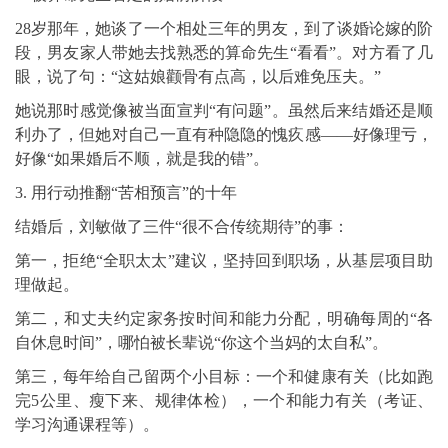
28岁那年，她谈了一个相处三年的男友，到了谈婚论嫁的阶
段，男友家人带她去找熟悉的算命先生“看看”。对方看了几
眼，说了句：“这姑娘颧骨有点高，以后难免压夫。”
她说那时感觉像被当面宣判“有问题”。虽然后来结婚还是顺
利办了，但她对自己一直有种隐隐的愧疚感——好像理亏，
好像“如果婚后不顺，就是我的错”。
3. 用行动推翻“苦相预言”的十年
结婚后，刘敏做了三件“很不合传统期待”的事：
第一，拒绝“全职太太”建议，坚持回到职场，从基层项目助
理做起。
第二，和丈夫约定家务按时间和能力分配，明确每周的“各
自休息时间”，哪怕被长辈说“你这个当妈的太自私”。
第三，每年给自己留两个小目标：一个和健康有关（比如跑
完5公里、瘦下来、规律体检），一个和能力有关（考证、
学习沟通课程等）。