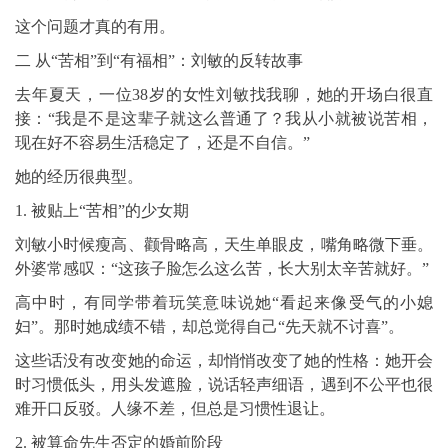
这个问题才真的有用。
二 从“苦相”到“有福相”：刘敏的反转故事
去年夏天，一位38岁的女性刘敏找我聊，她的开场白很直
接：“我是不是这辈子就这么普通了？我从小就被说苦相，
现在好不容易生活稳定了，还是不自信。”
她的经历很典型。
1. 被贴上“苦相”的少女期
刘敏小时候瘦高、颧骨略高，天生单眼皮，嘴角略微下垂。
外婆常感叹：“这孩子脸怎么这么苦，长大别太辛苦就好。”
高中时，有同学带着玩笑意味说她“看起来像受气的小媳
妇”。那时她成绩不错，却总觉得自己“先天就不讨喜”。
这些话没有改变她的命运，却悄悄改变了她的性格：她开会
时习惯低头，用头发遮脸，说话轻声细语，遇到不公平也很
难开口反驳。人缘不差，但总是习惯性退让。
2. 被算命先生否定的婚前阶段