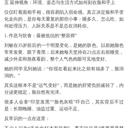
五 延伸视角：环境、姿态与生活方式如何刻在脸和手上
仅仅盯着面相手相，很容易陷入宿命感。真正决定脸和手变
化走向的，是你每天重复的那些小事：睡多久、怎么吃、如
何处理压力、人际关系是不是总在消耗你。
1. 作息与饮食：最被低估的“整容师”
刘敏在35岁前后的一个明显变化，是她的肤色。以前她脸色
常常发黄、眼下青黑；后来她每天坚持在23点左右前睡觉，
减少外卖和熬夜看剧，整个人气色肉眼可见地变好。
她的同学见到她说：“你现在看起来比之前有福多了，脸润
润的。”
其实这根本不是“运气变好”，而是她的肝肾负担减轻了，内
分泌更稳定，脸自然有光泽。
很多人会拿“印堂发黑”“脸色灰暗”吓自己，其实背后不过
是：长期晚睡、油盐过重、运动不足。
反常识的一点在这里：