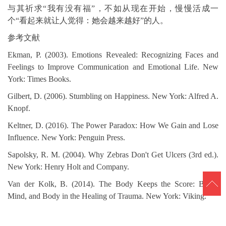
与其祈求“我有没有福”，不如从现在开始，慢慢活成一
个“看起来就让人觉得：她会越来越好”的人。
参考文献
Ekman, P. (2003). Emotions Revealed: Recognizing Faces and
Feelings to Improve Communication and Emotional Life. New
York: Times Books.
Gilbert, D. (2006). Stumbling on Happiness. New York: Alfred A.
Knopf.
Keltner, D. (2016). The Power Paradox: How We Gain and Lose
Influence. New York: Penguin Press.
Sapolsky, R. M. (2004). Why Zebras Don't Get Ulcers (3rd ed.).
New York: Henry Holt and Company.
Van der Kolk, B. (2014). The Body Keeps the Score: Brain,
Mind, and Body in the Healing of Trauma. New York: Viking.