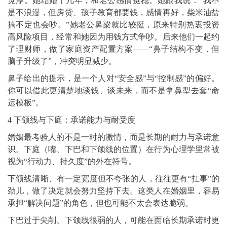
宽厚。她结婚十几年，和老公感情挺稳。她跟我说：“我不
是不浪漫，但房贷、孩子教育都要钱，感情再好，柴米油盐
搞不定也会吵。”她老公鼻梁就比较挺，原来特别热衷投资
高风险项目，经常和她因为用钱方式争吵。后来他们一起约
了理财师，做了家庭资产配置方案——“鼻子结构不变，但
脑子升级了”，冲突明显减少。
鼻子给出的提示，是一个人对“安全感”与“控制感”的偏好。
你可以借此更清楚地谈钱、谈未来，而不是拿鼻型去套“命
运模板”。
4 下颌线与下庭：承诺能力与耐受度
婚姻最考验人的不是一时的激情，而是长期的耐力与承诺意
识。下庭（嘴、下巴和下颌线的位置）在行为心理学里常被
视为“行动力、持久度”的外在符号。
下颌线清晰、有一定宽度但不夸张的人，往往更有“扛事”的
劲儿，做了决定就会努力坚持下去。这类人在婚姻里，容易
承担“解决问题”的角色，但也可能不太会表达脆弱。
下巴过于尖削、下颌线很弱的人，可能在面临长期承诺时更