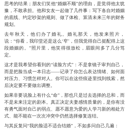
思考的结果；朋友们笑他“婚姻不顺”的理由，是觉得他太犹
豫，不敢承担。他和女友一起做了几件事：写下各自对婚姻
的底线、约定吵架的规则、做了体检、算清未来三年的财务
规划。
去年秋天，他们办了婚礼。婚礼那天，他发来照片，
说：“你看，我印堂还是这么‘窄’，但我觉得自己挺配得上这
段婚姻的。”照片里，他笑得很放松，眉眼间多了几分笃
定。
这才是我希望你看到的“读脸方式”：不是拿镜子审判自己，
而是把脸当成一本日志——记录了你怎么表达情绪、如何面
对压力、习惯怎样对人。你可以在这些痕迹里找到线索，然
后决定要不要做出调整。
如果非要说脸上有什么“命”，那也只是过去选择的总和，而
不是未来注定的剧本。真正决定夫妻感情质量的，是你有没
有勇气面对自己的弱点、愿不愿意为爱的人学习新的相处方
式、能不能在一次次冲突中仍然选择修复连结。
与其反复问“我的脸适不适合结婚”，不如多问自己几遍：