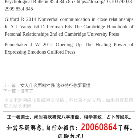
Psychological Bulletin 85 4 845 857 https://doi.org/10.1037/0033-
2909.85.4.845
Gifford R 2014 Nonverbal communication in close relationships
In A L Vangelisti D Perlman Eds The Cambridge Handbook of
Personal Relationships 2nd ed Cambridge University Press
Pennebaker J W 2012 Opening Up The Healing Power of
Expressing Emotions Guilford Press
上一篇：
女人什么面相性强 这些特征你要看懂
下一篇：没有了
本文来源网络收集或网友投稿，不代表本站立场，如果有侵权请
联系站长删除