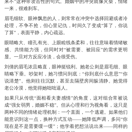
来不”这种带攻击性的句式。婚姻中的冲突就像火柴，情绪
一来，很难刹车。
眉毛细软、眼神飘忽的人，则常常在冲突中选择回避或者冷
处理，不争不抢，但心里记仇，时间久了变成“算了，你说
了算”，表面平静，内心疏远。
眼睛略大、瞳孔有光、上眼睑线条柔和，往往意味着情绪敏
感、共情能力强，但同时对“被需要、被回应”的需求更明
显。一旦对方反应冷淡，会很受伤。
刘倩的眉毛浓且略直，眼神挺锐利。她老公则是眉毛细、眼
睛略下垂。吵架时，她习惯问到底：“你到底什么意思”“你
说清楚”。他则往往沉默，甚至去隔壁房间躲清静。她觉得
老公冷漠，他觉得她咄咄逼人。
如果只从传统“面相看夫妻感情”的角度，这对组合常被说
成“强女弱男，婚姻不稳”。但从心理和行为视角看，这只是
两种不同的情绪处理机制：一个直面，一个逃避。如果他们
能意识到这一点，换种方式互动——她降低声调，多问“你
现在是不是需要缓一缓”；他学着把想法说出来——同样的