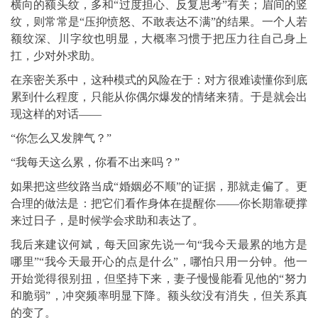
横向的额头纹，多和“过度担心、反复思考”有关；眉间的竖
纹，则常常是“压抑愤怒、不敢表达不满”的结果。一个人若
额纹深、川字纹也明显，大概率习惯于把压力往自己身上
扛，少对外求助。
在亲密关系中，这种模式的风险在于：对方很难读懂你到底
累到什么程度，只能从你偶尔爆发的情绪来猜。于是就会出
现这样的对话——
“你怎么又发脾气？”
“我每天这么累，你看不出来吗？”
如果把这些纹路当成“婚姻必不顺”的证据，那就走偏了。更
合理的做法是：把它们看作身体在提醒你——你长期靠硬撑
来过日子，是时候学会求助和表达了。
我后来建议何斌，每天回家先说一句“我今天最累的地方是
哪里”“我今天最开心的点是什么”，哪怕只用一分钟。他一
开始觉得很别扭，但坚持下来，妻子慢慢能看见他的“努力
和脆弱”，冲突频率明显下降。额头纹没有消失，但关系真
的变了。