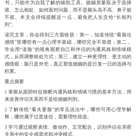
书，只能作为自我了解的辅助工具。婚姻质量取决于选择
谁、怎么相处、如何面对问题，而不是额头高不高、鼻子挺
不挺。本文会持续提醒这一点，避免把人生交给“长相判
刑”。
读完文章，你会得到三方面收获：第一，知道传统“看脸论
感情”里哪些有一点心理学基础，哪些完全不靠谱；第二，
学会用“读脸”的视角观察自己和伴侣的沟通风格和情绪模
式，从而调整相处方式；第三，建立一种更理性、更主动的
感情观：脸只是外壳，真正塑造婚姻的是日复一日的选择与
积累。
重点摘要
1 掌握从面部特征推断沟通风格和情绪习惯的基本方法，用
来改善伴侣关系而不是给婚姻判刑。
2 了解传统“看夫妻脸”的常见说法中，哪些可用心理学解
释，哪些属于过度迷信，需要理性筛选。
3 学习通过观察表情、微动作、五官配合，识别伴侣在亲密
关系中的安全感需求和冲突模式。