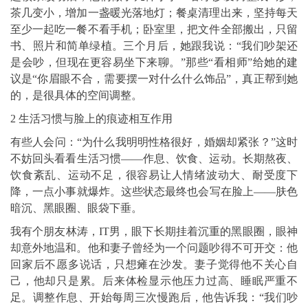
茶几变小，增加一盏暖光落地灯；餐桌清理出来，坚持每天
至少一起吃一餐不看手机；卧室里，把文件全部搬出，只留
书、照片和简单绿植。三个月后，她跟我说：“我们吵架还
是会吵，但现在更容易坐下来聊。”那些“看相师”给她的建
议是“你眉眼不合，需要摆一对什么什么饰品”，真正帮到她
的，是很具体的空间调整。
2 生活习惯与脸上的痕迹相互作用
有些人会问：“为什么我明明性格很好，婚姻却紧张？”这时
不妨回头看看生活习惯——作息、饮食、运动。长期熬夜、
饮食紊乱、运动不足，很容易让人情绪波动大、耐受度下
降，一点小事就爆炸。这些状态最终也会写在脸上——肤色
暗沉、黑眼圈、眼袋下垂。
我有个朋友林涛，IT男，眼下长期挂着沉重的黑眼圈，眼神
却意外地温和。他和妻子曾经为一个问题吵得不可开交：他
回家后不愿多说话，只想瘫在沙发。妻子觉得他不关心自
己，他却只是累。后来体检显示他压力过高、睡眠严重不
足。调整作息、开始每周三次慢跑后，他告诉我：“我们吵