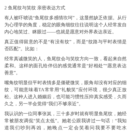
2 鱼尾纹与笑纹 亲密表达方式
有人被吓唬说“鱼尾纹多感情坎坷”，这显然缺乏依据。从行
为心理学的角度，稳定的眼角细纹往往说明这个人经常发自
内心地笑过、眯眼过——也就是愿意对外界表达亲近。
真正值得留意的不是“有没有纹”，而是“纹路与平时表情是
否匹配”。比如：
经常真诚微笑的人，鱼尾纹会与笑纹方向一致，看起来自然
柔和。这样的面孔给伴侣的感觉通常是“好相处”“愿意表达
善意”。
嘴角纹明显但平时表情多是僵硬微笑，眼角却没有对应的细
纹，可能意味着TA常常用“礼貌笑”应付环境，很少真正放
松。这种人进入婚姻后，也可能习惯性压抑真实感受，久而
久之，另一半会觉得“我们不够亲近”。
我认识的一位同事张岚，三十多岁时就有明显鱼尾纹，她经
常被朋友调侃“笑点太低”。她老公跟我讲过一句话：“我知
道我们吵到再凶，她晚点一定会笑着问我要不要吃水