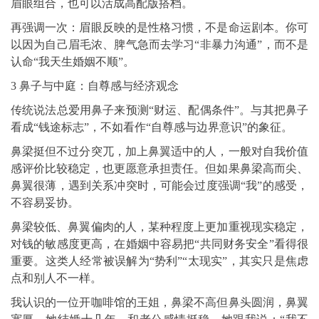
眉眼组合，也可以活成高配版搭档。
再强调一次：眉眼反映的是性格习惯，不是命运剧本。你可
以因为自己眉毛浓、脾气急而去学习“非暴力沟通”，而不是
认命“我天生婚姻不顺”。
3 鼻子与中庭：自尊感与经济观念
传统说法总爱用鼻子来预测“财运、配偶条件”。与其把鼻子
看成“钱途标志”，不如看作“自尊感与边界意识”的象征。
鼻梁挺但不过分突兀，加上鼻翼适中的人，一般对自我价值
感评价比较稳定，也更愿意承担责任。但如果鼻梁高而尖、
鼻翼很薄，遇到关系冲突时，可能会过度强调“我”的感受，
不容易妥协。
鼻梁较低、鼻翼偏肉的人，某种程度上更加重视现实稳定，
对钱的敏感度更高，在婚姻中容易把“共同财务安全”看得很
重要。这类人经常被误解为“势利”“太现实”，其实只是焦虑
点和别人不一样。
我认识的一位开咖啡馆的王姐，鼻梁不高但鼻头圆润，鼻翼