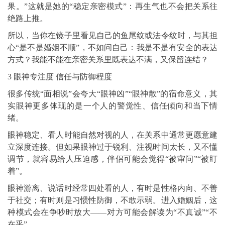
果。”这就是她的“稳定亲密模式”：再生气也不会把关系往
绝路上推。
所以，当你在镜子里看见自己的鱼尾纹或法令纹时，与其担
心“是不是婚姻不顺”，不如问自己：我是不是有安全的表达
方式？我能不能在亲密关系里既表达不满，又保留连结？
3 眼神专注度 信任与防御程度
很多传统“面相说”会夸大“眼神凶”“眼神散”的宿命意义，其
实眼神更多体现的是一个人的警觉性、信任倾向和当下情
绪。
眼神稳定、看人时能自然对视的人，在关系中通常更愿意建
立深度连接。但如果眼神过于锐利、注视时间太长，又不懂
调节，就容易给人压迫感，伴侣可能会觉得“被审问”“被盯
着”。
眼神游离、说话时经常四处看的人，有时是性格内向、不善
于社交；有时则是习惯性防御，不敢示弱。进入婚姻后，这
种模式会在争吵时放大——对方可能会解读为“不真诚”“不
在乎”。