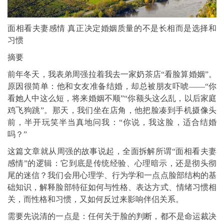
面相看夫妻感情 真正决定婚姻质量的不是长相而是选择和
习惯
摘要
前年冬天，我表弟周强拉着我去一家奶茶店“看脸算婚姻”。
原因很简单：他和女友准备结婚，却总被朋友吓唬——“你
看她人中这么短，将来婚姻不顺”“你额头这么乱，以后家庭
鸡飞狗跳”。那天，我们坐在店角，他把脸凑到手机摄像头
前，半开玩笑半当真地问我：“你说，我这脸，适合结婚
吗？”
这篇文章就从周强的故事说起，全面拆解所谓“面相看夫妻
感情”的逻辑：它到底是传统经验、心理暗示，还是彻头彻
尾的迷信？我们会用心理学、行为学和一点点脸部结构的基
础知识，解释脸部特征如何与性格、表达方式、情绪习惯相
关，而性格和习惯，又如何反过来影响伴侣关系。
需要先说清的一点是：任何关于脸的判断，都不是命运裁决