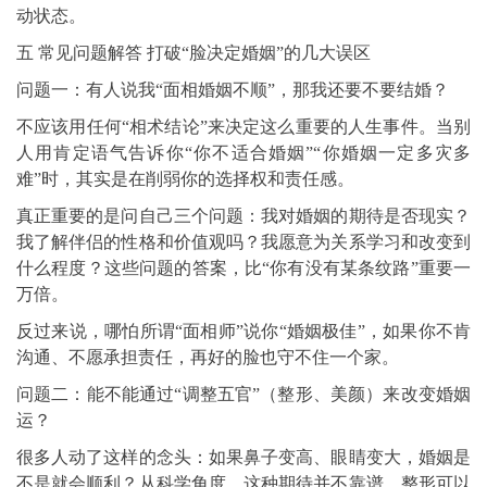
动状态。
五 常见问题解答 打破“脸决定婚姻”的几大误区
问题一：有人说我“面相婚姻不顺”，那我还要不要结婚？
不应该用任何“相术结论”来决定这么重要的人生事件。当别
人用肯定语气告诉你“你不适合婚姻”“你婚姻一定多灾多
难”时，其实是在削弱你的选择权和责任感。
真正重要的是问自己三个问题：我对婚姻的期待是否现实？
我了解伴侣的性格和价值观吗？我愿意为关系学习和改变到
什么程度？这些问题的答案，比“你有没有某条纹路”重要一
万倍。
反过来说，哪怕所谓“面相师”说你“婚姻极佳”，如果你不肯
沟通、不愿承担责任，再好的脸也守不住一个家。
问题二：能不能通过“调整五官”（整形、美颜）来改变婚姻
运？
很多人动了这样的念头：如果鼻子变高、眼睛变大，婚姻是
不是就会顺利？从科学角度，这种期待并不靠谱。整形可以