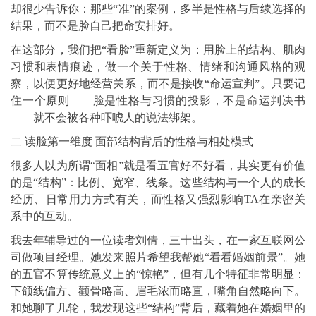
却很少告诉你：那些“准”的案例，多半是性格与后续选择的
结果，而不是脸自己把命安排好。
在这部分，我们把“看脸”重新定义为：用脸上的结构、肌肉
习惯和表情痕迹，做一个关于性格、情绪和沟通风格的观
察，以便更好地经营关系，而不是接收“命运宣判”。只要记
住一个原则——脸是性格与习惯的投影，不是命运判决书
——就不会被各种吓唬人的说法绑架。
二 读脸第一维度 面部结构背后的性格与相处模式
很多人以为所谓“面相”就是看五官好不好看，其实更有价值
的是“结构”：比例、宽窄、线条。这些结构与一个人的成长
经历、日常用力方式有关，而性格又强烈影响TA在亲密关
系中的互动。
我去年辅导过的一位读者刘倩，三十出头，在一家互联网公
司做项目经理。她发来照片希望我帮她“看看婚姻前景”。她
的五官不算传统意义上的“惊艳”，但有几个特征非常明显：
下颌线偏方、颧骨略高、眉毛浓而略直，嘴角自然略向下。
和她聊了几轮，我发现这些“结构”背后，藏着她在婚姻里的