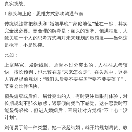
真实挑战。
1 额头与上庭：思维方式影响沟通节奏
传统说法常把额头和“婚姻早晚”“家庭地位”扯在一起，其实
完全没必要。更合理的解释是：额头的宽窄、饱满程度，大
致关联一个人的思考方式与对未来规划的敏感度——当然这
是概率，不是铁律。
比如：
上庭略宽、发际线顺、眉骨不过分突出的，人往往思考较
快、擅长预判，也比较在意“未来怎么走”。在关系中，这类
人容易提前规划：“我们以后要不要买房”“要不要要孩子”，
节奏会比伴侣快。
额头偏窄或后仰、眉骨突出的人，有时更注重眼前体验，对
长期规划不那么敏感，遇事倾向凭当下感觉。这在恋爱时可
能显得轻松，但进入婚姻后，容易让对方觉得“不上心”“没
计划”。
刘倩属于前一种类型。她一谈起结婚，就开始规划房贷、教