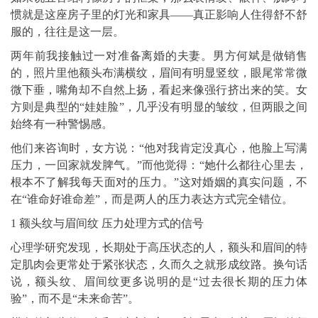
惯就是这座房子里的灯光和家具——真正影响人住得舒不舒
服的，往往是这一层。
两年前我接触过一对准备离婚的夫妻。男方何斌是做销售
的，照片里他额头布满横纹，眉间有明显竖纹，眼尾常常微
微下垂，嘴角却不自然上扬，看起来像强行挤出来的笑。女
方则是典型的“娃娃脸”，几乎没有明显的皱纹，但两眼之间
始终有一种警惕感。
他们来咨询时，女方说：“他对我肯定没真心，他脸上写满
压力，一回家就发脾气。”而他觉得：“她什么都往心里去，
根本不了解我每天面对的压力。”这对婚姻的真实问题，不
在“谁命好谁命差”，而是两人的压力表达方式完全错位。
1 额头纹与眉间纹 压力处理方式的信号
心理学研究发现，长期处于高压状态的人，额头和眉间的特
定肌肉会更常处于紧张状态，久而久之就形成纹路。换句话
说，额头纹、眉间纹更多说明的是“过去很长期的压力体
验”，而不是“未来命苦”。