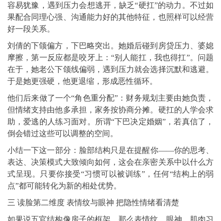
容易犹豫，遇到压力会想逃开，缺乏“硬扛”的动力。不过如
果配合同理心强、沟通能力好的其他特征，也照样可以经营
好一段关系。
刘倩的下颌偏方，下巴略突出。她婚后碰到房贷压力、婆媳
摩擦，第一反应都是咬牙上：“别人能扛，我也得扛”。问题
在于，她老公下颌线偏弱，遇到压力就会选择沉默和逃避。
于是她更强硬，他更退缩，形成恶性循环。
他们后来做了一个“角色重分配”：财务规划主要由她负责，
但情绪支持由他多承担，家务按协商分摊。硬扛的人学会求
助，爱逃的人练习面对。所谓“下巴决定婚姻”，若真信了，
倒会错过这些可以调整的空间。
小结一下这一部分：脸部结构只是在提醒你——你的思考、
表达、决策模式大致倾向如何，这会在亲密关系中以什么方
式呈现。只要你接受“习惯可以被训练”，任何“结构上的弱
点”都可能转化为新的相处优势。
三 读脸第二维度 表情纹与眼神 把隐性情绪看清楚
如果说五官结构像房子的框架，那么表情纹、眼神、肌肉习