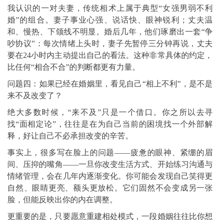
我认识的一对夫妻，传统相术上属于典型“女强男弱不利
婚”的组合。妻子事业心强、说话快、眼神锐利；丈夫温
和、慢热、下颌线不明显。婚后几年，他们琢磨出一套“争
吵协议”：每次情绪上头时，妻子先暂停三分钟再说，丈夫
要在24小时内主动提出自己的看法。这种非常具体的约定，
比任何“相合不合”的判断都更有力量。
问题四：如果已经在婚姻里，看见自己“相上不利”，是不是
来不及改变了？
绝大多数时候，“来不及”只是一个借口。你之所以去寻
找“面相定论”，往往是在为自己当前的困境找一个外部解
释，好让自己不必承担改变的辛苦。
事实上，很多写在脸上的问题——疲惫的眼神、紧绷的眉
间、压抑的嘴角——一旦你改变生活方式、开始练习沟通与
情绪管理，会在几年内逐渐变化。你可能会发现自己笑得更
自然、眼睛更亮、额头更放松。它们固然不会变成另一张
脸，但能反映出你的内在调整。
更重要的是，只要愿意重建相处模式，一段婚姻往往比你想