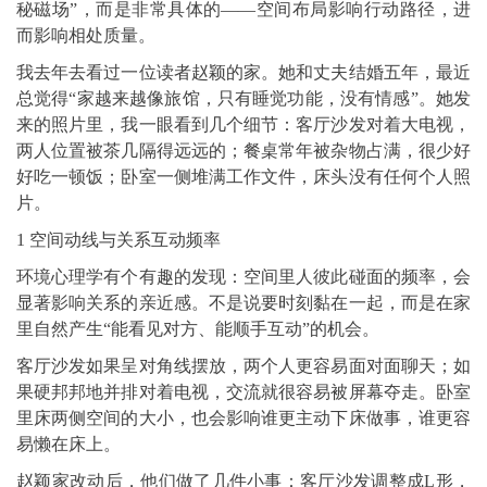
秘磁场”，而是非常具体的——空间布局影响行动路径，进
而影响相处质量。
我去年去看过一位读者赵颖的家。她和丈夫结婚五年，最近
总觉得“家越来越像旅馆，只有睡觉功能，没有情感”。她发
来的照片里，我一眼看到几个细节：客厅沙发对着大电视，
两人位置被茶几隔得远远的；餐桌常年被杂物占满，很少好
好吃一顿饭；卧室一侧堆满工作文件，床头没有任何个人照
片。
1 空间动线与关系互动频率
环境心理学有个有趣的发现：空间里人彼此碰面的频率，会
显著影响关系的亲近感。不是说要时刻黏在一起，而是在家
里自然产生“能看见对方、能顺手互动”的机会。
客厅沙发如果呈对角线摆放，两个人更容易面对面聊天；如
果硬邦邦地并排对着电视，交流就很容易被屏幕夺走。卧室
里床两侧空间的大小，也会影响谁更主动下床做事，谁更容
易懒在床上。
赵颖家改动后，他们做了几件小事：客厅沙发调整成L形，