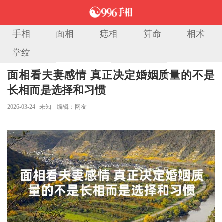
手相
面相
痣相
算命
相术
掌纹
当前位置：
首页
>
面相图解
> 正文
面相看夫妻感情 真正决定婚姻质量的不是
长相而是选择和习惯
2026-03-24
未知
编辑：网友