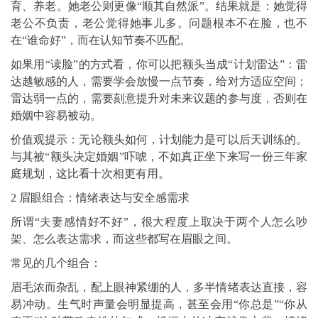
育、养老。她老公则更像“顺其自然派”。结果就是：她觉得
老公不负责，老公觉得她事儿多。问题根本不在脸，也不
在“谁命好”，而在认知节奏不匹配。
如果用“读脸”的方式看，你可以把额头当成“计划雷达”：雷
达越敏感的人，需要学会放慢一点节奏，给对方适应空间；
雷达弱一点的，需要刻意提升对未来议题的参与度，否则在
婚姻中容易被动。
价值观提示：无论额头如何，计划能力是可以后天训练的。
与其被“额头决定婚姻”吓唬，不如真正坐下来写一份三年家
庭规划，这比看十次相更有用。
2 眉眼组合：情绪表达与安全感需求
所谓“夫妻感情好不好”，很大程度上取决于两个人怎么吵
架、怎么表达需求，而这些都写在眉眼之间。
常见的几个组合：
眉毛浓而杂乱，配上眼神紧绷的人，多半情绪表达直接，容
易冲动。生气时声量会明显提高，甚至会用“你总是”“你从