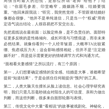
周强当时最大的恐慌，是那位所谓“老师”给他下了结
论：“你眉毛参差、印堂略窄，婚姻路不顺，结婚要慎
重。”他回来跟我说：“听完，我突然觉得，不管跟谁结婚好
像都会很惨。”他并不是单纯迷信，只是当一个“权威”用肯
定语气说出结论，人很容易把不安交出去。
先把底线说在最前面：以脸定终身，是不负责任的。面部特
征更多反映的是性格倾向、成长环境与习惯痕迹，而非未来
必然结果。就像你看到一个人经常皱眉，大概率TA比较紧
绷、焦虑或压力大；这会影响感情相处，但并不是“注定婚
姻不好”，而是提示需要更好的情绪调节方式和沟通方式。
“面相看夫妻感情”之所以流行，有三个原因：
第一，人们想要确定感情的安全感。结婚是大事，谁都希望
提前“知道结果”，于是会抓住任何能提供“预判”的工具。
第二，人类大脑天生擅长从脸上读信息。社会心理学研究表
明，我们只需几百毫秒就会对陌生人的可信度、亲和力做出
判断，而这些判断，很多来自面部轮廓与表情。
第三，传统文化中大量“看相说”的故事被戏剧化、神秘化，