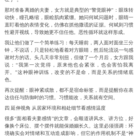
那对准备离婚的夫妻，女方就是典型的“警觉眼神”：眼珠转
动快，瞳孔略缩，眼睑肌肉紧绷。她问何斌问题时，眼睛一
直盯着他的表情变化，仿佛在抓他撒谎的证据。何斌则习惯
性避开视线，导致她更不信任他。恶性循环就这样形成。
我让他们做了一个简单练习：每天睡前，两人面对面坐三分
钟，不说话，只是轻松地看着对方眼睛，然后轮流说一句感
谢对方的话。头几天非常别扭，但做了一个月后，女方跟我
说：“我第一次觉得，原来他也会紧张，也会害怕我离
开。”这种眼神训练，改变的不是命，而是关系的情绪底
色。
再次提醒：眼神紧或散，都不是宿命标签，而是提醒你在表
达信任与防御时的习惯。习惯能改，关系就有空间。
四 延伸视角 从居家环境和相处细节看感情温度
很多“面相看夫妻感情”的文章，会顺道讲风水、讲方位，好
像换个床位、摆个摆件就能保婚姻长久。这里必须强调：环
境确实会对情绪和互动造成影响，但它的作用机制不是“神