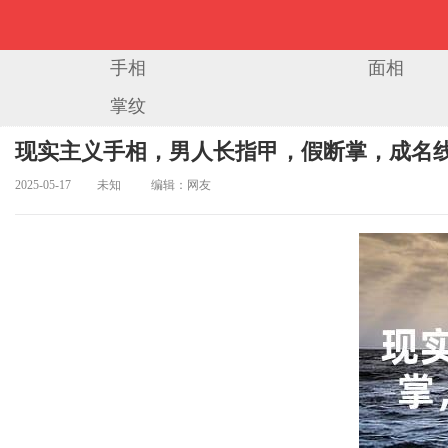
手相
面相
掌纹
当前位置：
首页
>
手相图解
> 正文
现实主义手相，男人长指甲，假断掌，成名线
2025-05-17
未知
编辑：网友