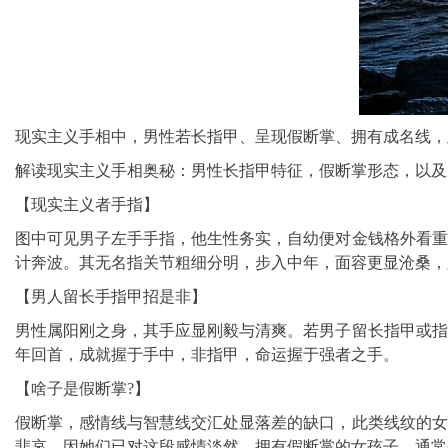
现实主义手相中，男性若长指甲、呈现假断掌、拥有成名线，
解读现实主义手相奥秘：男性长指甲特征，假断掌形态，以及
【现实主义者手指】
图中可见男子左手手指，他生性务实，自幼便对金钱格外看重
计奔波。其无名指关节粗细分明，步入中年，面容更显沧桑，
【男人留长手指甲招是非】
男性属阳刚之身，其手应显刚毅与清爽。若男子留长指甲或指
年回首，成就握于手中，非指甲，命运握于强者之手。
【啥子是假断掌?】
假断掌，感情线与智慧线交汇处显落差的缺口，此类线纹的女
悲哀，因她们已对这段感情淡然。拥有假断掌的女孩子，通常