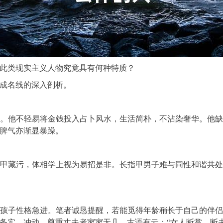
此类现实主义人物究竟具有何种特质？
成名线的深入剖析。
。他不轻易将金钱投入占卜风水，生活简朴，不沾染奢华。他
脾气亦渐显暴躁。
甲藏污，体相学上视为易招是非。长指甲男子难与同性和谐共
孩子性格急进。笔者诚恳提醒，若能觅得年龄稍长于自己的伴
务实、冲动，尊重丈夫者寥寥无几。古语有云：“女人断掌，断夫