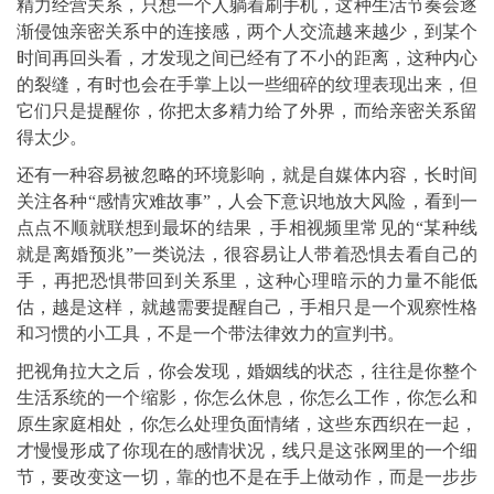
精力经营关系，只想一个人躺着刷手机，这种生活节奏会逐
渐侵蚀亲密关系中的连接感，两个人交流越来越少，到某个
时间再回头看，才发现之间已经有了不小的距离，这种内心
的裂缝，有时也会在手掌上以一些细碎的纹理表现出来，但
它们只是提醒你，你把太多精力给了外界，而给亲密关系留
得太少。
还有一种容易被忽略的环境影响，就是自媒体内容，长时间
关注各种“感情灾难故事”，人会下意识地放大风险，看到一
点点不顺就联想到最坏的结果，手相视频里常见的“某种线
就是离婚预兆”一类说法，很容易让人带着恐惧去看自己的
手，再把恐惧带回到关系里，这种心理暗示的力量不能低
估，越是这样，就越需要提醒自己，手相只是一个观察性格
和习惯的小工具，不是一个带法律效力的宣判书。
把视角拉大之后，你会发现，婚姻线的状态，往往是你整个
生活系统的一个缩影，你怎么休息，你怎么工作，你怎么和
原生家庭相处，你怎么处理负面情绪，这些东西织在一起，
才慢慢形成了你现在的感情状况，线只是这张网里的一个细
节，要改变这一切，靠的也不是在手上做动作，而是一步步