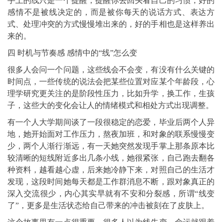
手上的线只是一个提醒，提醒你去回头看自己的习惯，好的
感情不是被线决定的，而是被你每天的说话方式、表达方
式、处理冲突的方式慢慢堆出来的，好的手相也是这样养出
来的。
四 时机与节奏感 感情中的“线”怎么变
很多人会问一个问题，这些线会不会变，有没有什么关键的
时间点，一些传统的说法会把某些位置对应某个年龄段，心
理学研究更关注的是阶段性压力，比如升学，换工作，生孩
子，这些大的变化会让人的情绪模式和相处方式出现调整。
有一个人大学期间谈了一段很稳定的恋爱，毕业后两个人异
地，她开始面对工作压力，熬夜加班，和对象的联系慢慢变
少，两个人渐行渐远，有一天她突然发现手掌上那条原本比
较清晰的短线附近多出几条小线，她很紧张，自己跑去翻各
种资料，越看越心虚，后来她冷静下来，对照自己的生活才
发现，这段时间她每天都是工作群消息不断，跟对象真正的
深入交流很少，内心其实早就有不安和分裂感，所谓“线变
了”，更多是生活状态给自己带来的冲击被刻在了皮肤上。