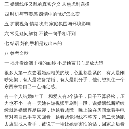
三 婚姻线多又乱的真实含义 从焦虑到选择
四 时机与节奏感 感情中的“线”怎么变
五 扩展视角 情绪状态 家庭氛围与环境影响
六 常见疑问解答 不被一句手相吓到
七 结语 好的手相是过出来的
八 参考文献
一 揭开看婚姻手相的面纱 不是预言书而是放大镜
很多人第一次去看婚姻相关的线，心里都是紧的，有人是刚
吵完架，有人是准备结婚，有人是刚分手，他们想抓住一个
东西来给自己一点确定感。
有一个人结婚8年了，和爱人有2个孩子，日子不算轻松，压
力也不小，有一天她在短视频里刷到一段，说婚姻线断断续
续就是婚姻容易破裂，她越看越慌，晚上躲在房间拿着手电
筒对着自己手掌来回看，越看越觉得线不整齐，第二天她跑
去店里找人看手，被说了一堆让她更害怕的话，回家之后看