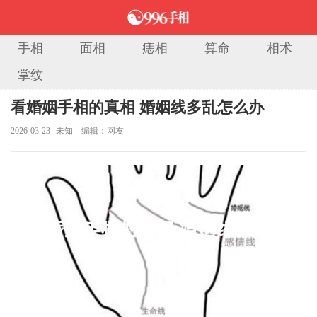
手相
面相
痣相
算命
相术
掌纹
当前位置：
首页
>
手相图解
> 正文
看婚姻手相的真相 婚姻线多乱怎么办
2026-03-23
未知
编辑：网友