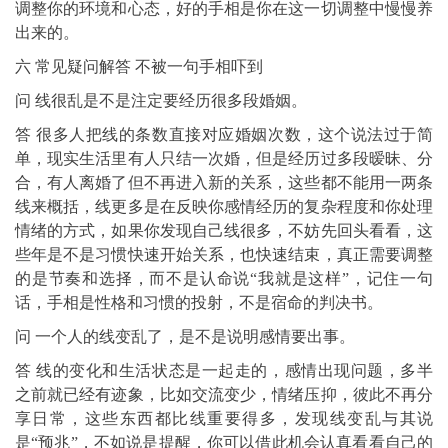
调整你的环境和心态，好的手相是你在这一切调整中慢慢养
出来的。
六 常见疑问解答 不被一句手相吓到
问 线很乱是不是注定要经历很多段婚姻。
答 很多人把线的条数直接对应婚姻次数，这个说法过于简
单，现实生活里有人只结一次婚，但是经历过多段暧昧、分
合，有人离婚了但不再进入新的关系，这些都不能用一两条
线来概括，线更多是在反映你感情经历的复杂程度和你处理
情绪的方式，如果你发现自己线很多，不妨先回头看看，这
些年是不是习惯快速开始关系，也快速结束，真正需要调整
的是节奏和选择，而不是认命说“我就是这样”，记住一句
话，手相是性格和习惯的投射，不是宿命的判决书。
问 一个人的线变乱了，是不是说明感情要出事。
答 线的变化和生活状态是一起走的，感情出现问题，多半
之前就已经有迹象，比如交流变少，情绪压抑，彼此不再分
享日常，这些东西都比线重要得多，发现线变乱与其说
是“预兆”，不如说是提醒，你可以借此机会认真看看自己的