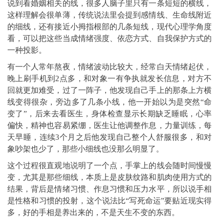
说到看婚姻相关的线，很多人脑子里只有一条短短的横线，
这样理解会很单薄，传统说法里会提到感情线、生命线附近
的细线，还有接近小拇指根部的几条短线，现代心理学角度
看，可以把这些当成情绪强度、依恋方式、自我保护方式的
一种投影。
有一个人常年熬夜，情绪波动比较大，经常白天情绪起伏，
晚上刷手机到2点多，和对象一有争执就发长信息，对方不
回就更加难受，过了一阵子，他发现自己手上的那条上方横
线变得很杂，旁边多了几条小线，他一开始以为是突然“命
变了”，后来去看医生，身体检查显示长期缺乏睡眠，心率
偏快，精神也容易紧绷，医生让他调整作息，力量训练，每
天早睡，连续3个月之后他发现自己整个人舒服很多，和对
象吵架也少了，那些小细线也没那么明显了。
这个过程很直观地说明了一个点，手掌上的线会随时间慢慢
变，尤其是那些细线，本质上是皮肤纹路和肌肉使用方式的
结果，背后是情绪习惯、作息习惯和压力水平，所以说手相
是性格和习惯的投射，这个说法比“写死命运”要贴近现实得
多，好的手相是养出来的，不是天生不变的东西。