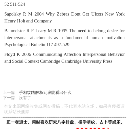
52 511-524
Sapolsky R M 2004 Why Zebras Dont Get Ulcers New York
Henry Holt and Company
Baumeister R F Leary M R 1995 The need to belong desire for
interpersonal attachments as a fundamental human motivation
Psychological Bulletin 117 497-529
Floyd K 2006 Communicating Affection Interpersonal Behavior
and Social Context Cambridge Cambridge University Press
上一篇：
手相纹路解释到底能看出什么
下一篇：没有了
本文来源网络收集或网友投稿，不代表本站立场，如果有侵权请
联系站长删除