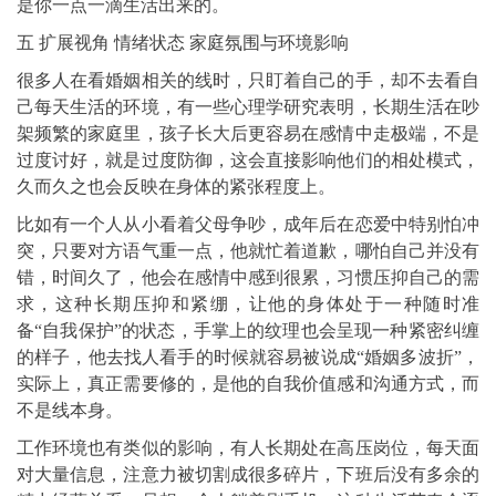
是你一点一滴生活出来的。
五 扩展视角 情绪状态 家庭氛围与环境影响
很多人在看婚姻相关的线时，只盯着自己的手，却不去看自
己每天生活的环境，有一些心理学研究表明，长期生活在吵
架频繁的家庭里，孩子长大后更容易在感情中走极端，不是
过度讨好，就是过度防御，这会直接影响他们的相处模式，
久而久之也会反映在身体的紧张程度上。
比如有一个人从小看着父母争吵，成年后在恋爱中特别怕冲
突，只要对方语气重一点，他就忙着道歉，哪怕自己并没有
错，时间久了，他会在感情中感到很累，习惯压抑自己的需
求，这种长期压抑和紧绷，让他的身体处于一种随时准
备“自我保护”的状态，手掌上的纹理也会呈现一种紧密纠缠
的样子，他去找人看手的时候就容易被说成“婚姻多波折”，
实际上，真正需要修的，是他的自我价值感和沟通方式，而
不是线本身。
工作环境也有类似的影响，有人长期处在高压岗位，每天面
对大量信息，注意力被切割成很多碎片，下班后没有多余的