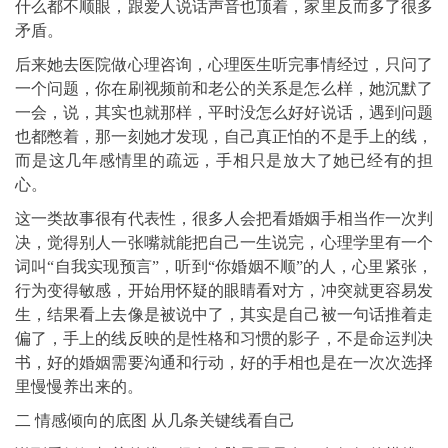
什么都不顺眼，跟爱人说话声音也顶着，家里反而多了很多
矛盾。
后来她去医院做心理咨询，心理医生听完事情经过，只问了
一个问题，你在刷视频前和老公的关系是怎么样，她沉默了
一会，说，其实也就那样，平时没怎么好好说话，遇到问题
也都憋着，那一刻她才发现，自己真正怕的不是手上的线，
而是这几年感情里的疏远，手相只是放大了她已经有的担
心。
这一类故事很有代表性，很多人会把看婚姻手相当作一次判
决，觉得别人一张嘴就能把自己一生说完，心理学里有一个
词叫“自我实现预言”，听到“你婚姻不顺”的人，心里紧张，
行为变得敏感，开始用怀疑的眼睛看对方，冲突就更容易发
生，结果看上去像是被说中了，其实是自己被一句话推着走
偏了，手上的线反映的是性格和习惯的影子，不是命运判决
书，好的婚姻需要沟通和行动，好的手相也是在一次次选择
里慢慢养出来的。
二 情感倾向的底图 从几条关键线看自己