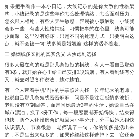
如果把手看作一本小日记，大线记录的是你大致的性格架
构，小线记录的是这些年你怎么处理情绪，怎么面对压力，
怎么跟人相处，有些人天生敏感，容易被小事触动，小线就
会多一些，有些人性格钝感，习惯把事憋在心里，线条可能
少而深，这里没有好坏，只是不同的处理方式，只要明白这
点，就不会被一句“线多就是婚姻差”这样的话牵着走。
三 婚姻线多又乱的真实含义 从焦虑到选择
很多人最在意的就是那几条短短的横线，有人一看自己那边
有3条，就开始在心里给自己安排3段婚姻，有人看到线有分
叉，就去对照各种说法，越对越怕。
有一个人带着手机里拍的手掌照片去找一位年纪大的老师，
她说自己那几条短线密密麻麻，问是不是注定感情多波折，
老师没有立刻回答，而是问她最近3年的生活，她说自己在
城市漂泊，换了3份工作，每一段恋爱都开始得快，结束得
也快，两个人还没磨合好就因为小事分开，分手后她又很快
认识新人，节奏很急，老师说了一句，你的线多是活出来
的，不是生出来就多的，如果你继续这样选择下去，它还会