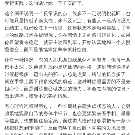
变得更乱，这句话让她一下子安静了。
这个例子说明一个反常识的点，线多不一定说明桃花旺，也
可能只是情感节奏太快，来不及沉淀，有些人一段感情没真
正结束，就已经在下一段里，这种状态本身就容易乱，手掌
上的纹路只是在提醒你，你在感情上走的路很碎片化，如果
你希望将来稳定，就要主动踩刹车，开始认真地和一个人慢
慢磨合，而不是继续靠频率来填补空虚。
还有一种情况，有的人那几条短线虽然不算整齐，但每一条
都不太深，这通常对应的是犹豫型的性格，遇到感情选择的
时候想很多，迈出去的那一步总是迟疑，错过的机会多了，
就在手掌上留下很多浅浅的痕迹，这种时候最需要的不是去
担心命，而是训练自己做决定的能力，学会在有限的信息下
做出选择，接受不完美的结果。
有心理咨询师观察过，一些长期处在高焦虑状态的人，会更
频繁地观察自己的身体小细节，也会更频繁去看手相、星座
等信息，想要抓住确定感，而这类人恰好很容易把每一条小
线都联想到“问题”，反而忽略了自己眼下真实的关系质量，