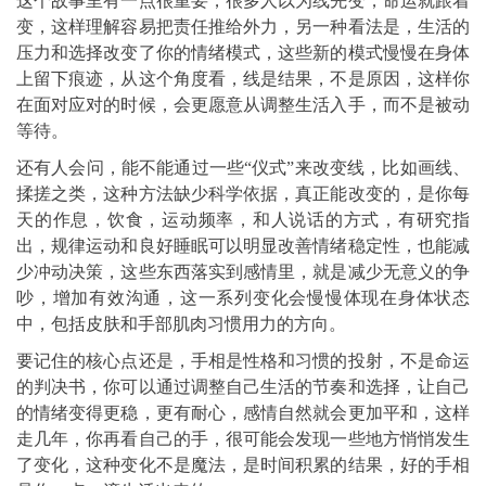
这个故事里有一点很重要，很多人以为线先变，命运就跟着
变，这样理解容易把责任推给外力，另一种看法是，生活的
压力和选择改变了你的情绪模式，这些新的模式慢慢在身体
上留下痕迹，从这个角度看，线是结果，不是原因，这样你
在面对应对的时候，会更愿意从调整生活入手，而不是被动
等待。
还有人会问，能不能通过一些“仪式”来改变线，比如画线、
揉搓之类，这种方法缺少科学依据，真正能改变的，是你每
天的作息，饮食，运动频率，和人说话的方式，有研究指
出，规律运动和良好睡眠可以明显改善情绪稳定性，也能减
少冲动决策，这些东西落实到感情里，就是减少无意义的争
吵，增加有效沟通，这一系列变化会慢慢体现在身体状态
中，包括皮肤和手部肌肉习惯用力的方向。
要记住的核心点还是，手相是性格和习惯的投射，不是命运
的判决书，你可以通过调整自己生活的节奏和选择，让自己
的情绪变得更稳，更有耐心，感情自然就会更加平和，这样
走几年，你再看自己的手，很可能会发现一些地方悄悄发生
了变化，这种变化不是魔法，是时间积累的结果，好的手相