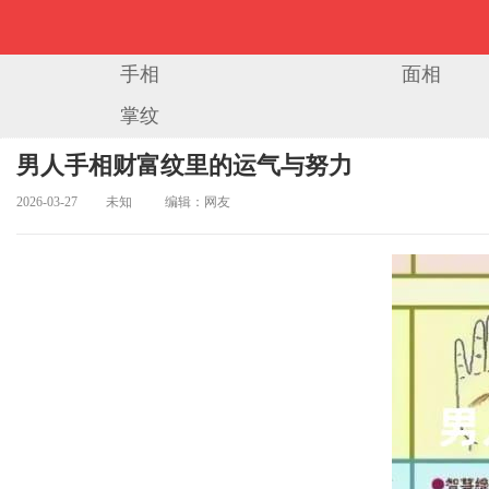
手相
面相
掌纹
当前位置：
首页
>
手相图解
> 正文
男人手相财富纹里的运气与努力
2026-03-27
未知
编辑：网友