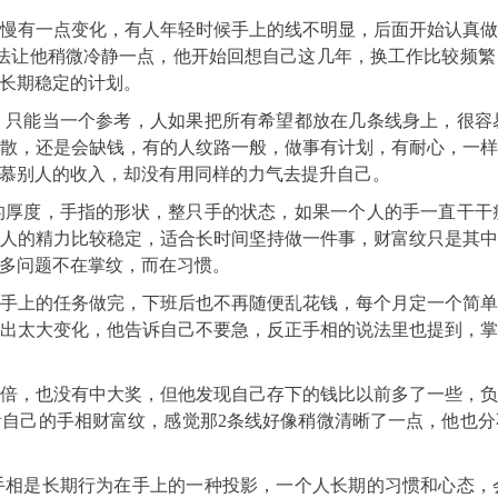
慢有一点变化，有人年轻时候手上的线不明显，后面开始认真
法让他稍微冷静一点，他开始回想自己这几年，换工作比较频
长期稳定的计划。
，只能当一个参考，人如果把所有希望都放在几条线身上，很容
散，还是会缺钱，有的人纹路一般，做事有计划，有耐心，一
慕别人的收入，却没有用同样的力气去提升自己。
的厚度，手指的形状，整只手的状态，如果一个人的手一直干干
人的精力比较稳定，适合长时间坚持做一件事，财富纹只是其
多问题不在掌纹，而在习惯。
手上的任务做完，下班后也不再随便乱花钱，每个月定一个简
出太大变化，他告诉自己不要急，反正手相的说法里也提到，
2倍，也没有中大奖，但他发现自己存下的钱比以前多了一些，
自己的手相财富纹，感觉那2条线好像稍微清晰了一点，他也
手相是长期行为在手上的一种投影，一个人长期的习惯和心态，