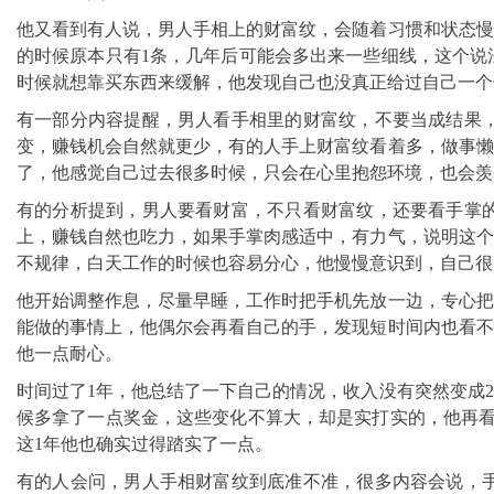
他又看到有人说，男人手相上的财富纹，会随着习惯和状态慢
的时候原本只有1条，几年后可能会多出来一些细线，这个说
时候就想靠买东西来缓解，他发现自己也没真正给过自己一个
有一部分内容提醒，男人看手相里的财富纹，不要当成结果
变，赚钱机会自然就更少，有的人手上财富纹看着多，做事懒
了，他感觉自己过去很多时候，只会在心里抱怨环境，也会羡
有的分析提到，男人要看财富，不只看财富纹，还要看手掌
上，赚钱自然也吃力，如果手掌肉感适中，有力气，说明这个
不规律，白天工作的时候也容易分心，他慢慢意识到，自己很
他开始调整作息，尽量早睡，工作时把手机先放一边，专心把
能做的事情上，他偶尔会再看自己的手，发现短时间内也看不
他一点耐心。
时间过了1年，他总结了一下自己的情况，收入没有突然变成
候多拿了一点奖金，这些变化不算大，却是实打实的，他再看
这1年他也确实过得踏实了一点。
有的人会问，男人手相财富纹到底准不准，很多内容会说，