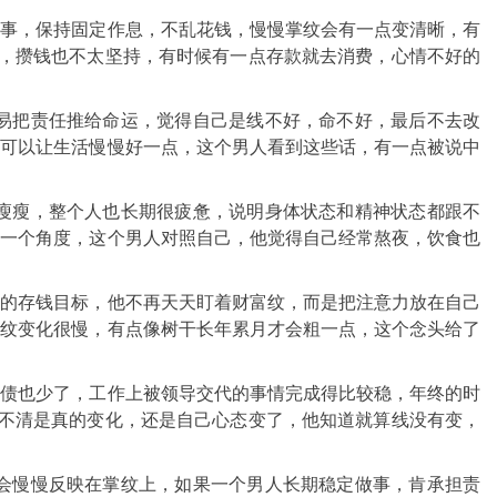
做事，保持固定作息，不乱花钱，慢慢掌纹会有一点变清晰，有
繁，攒钱也不太坚持，有时候有一点存款就去消费，心情不好的
易把责任推给命运，觉得自己是线不好，命不好，最后不去改
样可以让生活慢慢好一点，这个男人看到这些话，有一点被说中
瘦瘦，整个人也长期很疲惫，说明身体状态和精神状态都跟不
中一个角度，这个男人对照自己，他觉得自己经常熬夜，饮食也
单的存钱目标，他不再天天盯着财富纹，而是把注意力放在自己
掌纹变化很慢，有点像树干长年累月才会粗一点，这个念头给了
负债也少了，工作上被领导交代的事情完成得比较稳，年终的时
分不清是真的变化，还是自己心态变了，他知道就算线没有变，
会慢慢反映在掌纹上，如果一个男人长期稳定做事，肯承担责