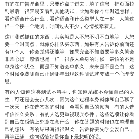
有的在广告弹窗里，只要你点了进去，填了信息，把页面拉
到最后，很容易又看到其他测试，比如看你今年财运怎样，
看你适合什么行业，看你适合和什么类型人在一起，人就这
样一个接一个地测，时间过去不少，心情被牵着走。
这种测试抓住的东西，其实就是人不想不明不白地等，人想
要一个时间点，就像你排队买东西，如果有人告诉你前面还
有10个人，你会觉得还能等，如果完全不知道要等多久就会
非常心烦，感情也是一样，很多人单身的时候，最怕的不是
单身这个状态，而是不知道会单多久，未来是不是空白，这
个时候免费测自己正缘哪年出现这种测试就变成一个心理安
慰。
有的人知道这类测试不科学，也知道系统不会懂自己的人
生，可还是会去点几次，因为这个过程本身就像和自己聊了
一次天，你在选答案的时候，会看见自己的倾向，有的人选
相信长久关系，有的人选更重视现实条件，这些选项让你看
到自己在感情上究竟在意什么，你在答题的时候也在整理自
己的想法，有的结果写得很温柔，告诉你要先学会爱自己，
再等正缘，这句话恰好是你当下最想听的话。