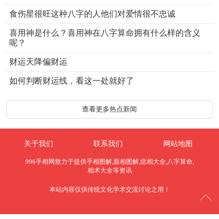
食伤星很旺这种八字的人他们对爱情很不忠诚
喜用神是什么？喜用神在八字算命拥有什么样的含义
呢？
财运天降偏财运
如何判断财运线，看这一处就好了
查看更多热点新闻
关于我们
联系我们
网站地图
996手相网
致力于提供
手相图解
,
面相图解
,
痣相大全
,
八字算命
,
相术大全
等资讯
本站内容仅供传统文化学术交流讨论之用！