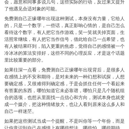
会，愿意和同事多说几句，这些实际的行动，反过来又提升
了他遇见合适对象的可能。
免费测自己正缘哪年出现这种测试，本身没有力量，它给人
的，只是一个数字，一些话，真正影响心情的，是自己怎么
看待这个数字，有人把它当作游戏，笑一笑就关掉页面，生
活照常继续，有人把它当作信号，借此给自己一点希望，也
有人被结果吓到，陷入更重的焦虑，觉得自己的感情被一个
冷冰冰的算法安排好，这些不同的心理反应，才是这个话题
里比较重要的部分。
如果往深一点看，免费测自己正缘哪年出现背后，是很多人
在感情上的不安和期待，是对未来的一种幻想和试探，人想
要确定感，又很难得到确定感，于是会抓住任何一个看起来
有答案的东西，哪怕知道它未必靠谱，哪怕只是几个随机组
合的选项，也想从里面找一点信心和方向，测试本身也就变
成一个媒介，把这种情绪放大，也让人看到原来这么多人和
自己一样迷茫。
如果把这些测试当成一个提醒，不是叫你等一个年份，而是
让你意识到自己在感情上有哪些想法，哪些怕，哪些期待，