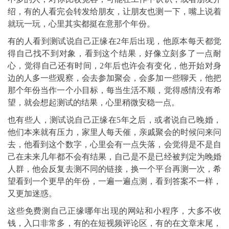
绍，有的人看完会转发给朋友，让朋友也测一下，嘴上说着
就玩一玩，心里其实都挺在意那个年份。
有的人看到测试说自己正缘在2年后出现，他原本每天都觉
得自己找不到对象，看到这个结果，好像立刻多了一点耐
心，觉得自己还有时间，2年后也许会有变化，他开始对身
边的人多一些观察，会去参加聚会，会多加一些聊天，他把
那个年份当作一个小目标，每当生活不顺，觉得感情没有希
望，就会想起测试的结果，心里稍微安稳一点。
也有些人，测试说自己正缘在5年之后，或者说自己晚婚，
他们本来就有压力，家里人每天催，亲戚聚会的时候问来问
去，他看到这个数字，心里会有一点失落，会觉得是不是自
己在未来几年都不会有结果，自己是不是已经被判定为晚婚
人群，他会反复去测不同的链接，换一个平台再测一次，希
望看到一个更早的年份，一遍一遍点测，看到答案不一样，
又更加迷惑。
这些免费测自己正缘哪年出现的网站和小程序，大多不收
钱，入口非常多，有的在短视频评论区，有的在文章末尾，