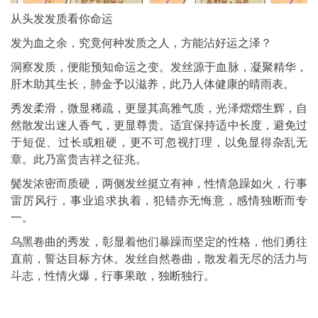
从头发发质看你命运
发为血之余，究竟何种发质之人，方能沾好运之泽？
洞察发质，便能预知命运之变。发丝源于血脉，凝聚精华，
肝木助其生长，肺金予以滋养，此乃人体健康的晴雨表。
秀发柔滑，微显稀疏，更显其高雅气质，光泽熠熠生辉，自
然散发出迷人香气，更显尊贵。适宜保持适中长度，避免过
于短促、过长或粗硬，更不可忽视打理，以免显得杂乱无
章。此乃富贵吉祥之征兆。
鬓发浓密而质硬，两侧发丝挺立有神，性情急躁如火，行事
雷厉风行，事业追求执着，犯错亦无悔意，感情独断而专
一。
乌黑卷曲的秀发，彰显着他们暴躁而坚定的性格，他们勇往
直前，誓达目标方休。发丝自然卷曲，散发着无尽的活力与
斗志，性情火爆，行事果敢，独断独行。