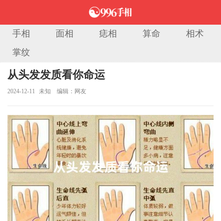
手相
面相
痣相
算命
相术
掌纹
当前位置：
首页
>
相术大全
> 正文
从头发发质看你命运
2024-12-11
未知
编辑：网友