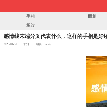
手相
面相
掌纹
当前位置：
首页
>
掌纹诊断
> 正文
感情线末端分叉代表什么，这样的手相是好
2023-01-31
未知
编辑：yukiy