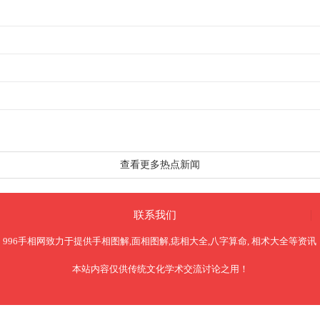
查看更多热点新闻
联系我们
996手相网
致力于提供
手相图解
,
面相图解
,
痣相大全
,
八字算命
,
相术大全
等资讯
本站内容仅供传统文化学术交流讨论之用！