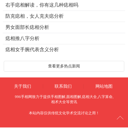
右手痣相解读，你有这几种痣相吗
防克痣相，女人克夫痣分析
男女面部长痣相分析
痣相推八字分析
痣相女手腕代表含义分析
查看更多热点新闻
关于我们
联系我们
网站地图
996手相网
致力于提供
手相图解
,
面相图解
,
痣相大全
,
八字算命
,
相术大全
等资讯
本站内容仅供传统文化学术交流讨论之用！