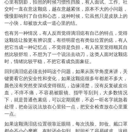
心里有阴影，拍照的时候习惯性挡脸，有人面试、工作、社
交时一直在意这颗痣，越在意越紧张，原本不大的小问题，
慢慢影响到了自信和心态，这种时候，它虽然只是皮肤上的
一小块，却被放大成一道心里的结。
也有另一种情况，有人反而觉得滴泪痣有自己的特点，觉得
这颗痣让脸更有辨识度，有些明星也有类似位置的痣，有人
把它当成一种记忆点，不觉得是负担，有人甚至觉得顺其自
然比较舒坦，不想为了一个说法去动刀，这类人面对这颗痣
时，情绪比较平稳，不把它看成负面象征。
回到滴泪痣必须去掉吗这个问题，如果从医学角度来讲，关
键要看它的安全性和变化，如果这颗痣很多年都差不多大，
颜色没有突然变深或变得很乱，边缘清楚，没有反复破皮出
血，不痒不痛，不容易被眼镜、指甲等刮到，大多数情况
下，就是普通色素痣，可以定期观察，不必一听名字就急着
处理，把命运说法放在心里轻一点，把安全检查放在心里重
一点。
如果这颗滴泪痣位置很靠近眼睛，每次洗脸、卸妆、戴口罩
都会不小心摩擦，有时还会勾到，时间长了容易破皮，这样