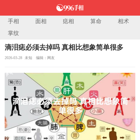
手相
面相
痣相
算命
相术
掌纹
当前位置：
首页
>
痣相大全
> 正文
滴泪痣必须去掉吗 真相比想象简单很多
2026-03-28
未知
编辑：网友