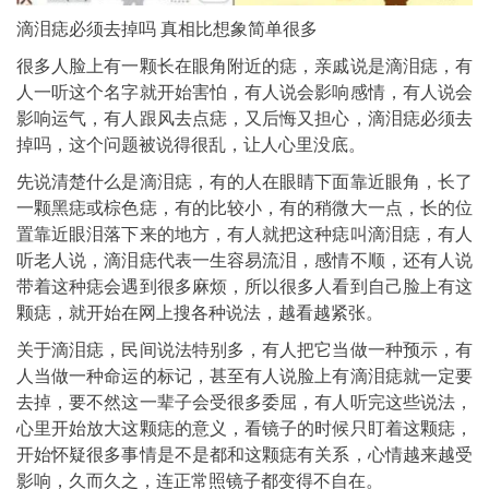
滴泪痣必须去掉吗 真相比想象简单很多
很多人脸上有一颗长在眼角附近的痣，亲戚说是滴泪痣，有
人一听这个名字就开始害怕，有人说会影响感情，有人说会
影响运气，有人跟风去点痣，又后悔又担心，滴泪痣必须去
掉吗，这个问题被说得很乱，让人心里没底。
先说清楚什么是滴泪痣，有的人在眼睛下面靠近眼角，长了
一颗黑痣或棕色痣，有的比较小，有的稍微大一点，长的位
置靠近眼泪落下来的地方，有人就把这种痣叫滴泪痣，有人
听老人说，滴泪痣代表一生容易流泪，感情不顺，还有人说
带着这种痣会遇到很多麻烦，所以很多人看到自己脸上有这
颗痣，就开始在网上搜各种说法，越看越紧张。
关于滴泪痣，民间说法特别多，有人把它当做一种预示，有
人当做一种命运的标记，甚至有人说脸上有滴泪痣就一定要
去掉，要不然这一辈子会受很多委屈，有人听完这些说法，
心里开始放大这颗痣的意义，看镜子的时候只盯着这颗痣，
开始怀疑很多事情是不是都和这颗痣有关系，心情越来越受
影响，久而久之，连正常照镜子都变得不自在。