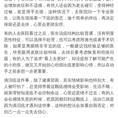
会增加炎症和不适感，有些人还会因为老去碰它，变得神经
过敏，老是用手去摸，这种情况下，去医院问一下专业医
生，让医生现场看一下痣的形态，做个简单的评估，再决定
保留还是去掉，心里会更踏实些。
有的人去医院看过之后，医生说痣结构比较普通，没有明显
恶性特征，可以选择不处理，也可以考虑用激光或者手术切
除，如果是离眼睛非常近的痣，一般建议找经验足够的医
生，毕竟眼周皮肤比较特殊，去掉后要考虑恢复和疤痕问
题，有的人为了追求“看上去更好”，却没提前了解可能产生
的小疤痕，做完又开始担心疤痕比痣更影响心情，所以在动
手之前多想一步更重要。
滴泪痣这件事，除了健康层面，其实情绪影响也特别大，有
人被吓怕了，总觉得带着这颗痣感情会受影响，生活不顺，
就算理智知道痣不会控制命运，心里还是绕不过去，有的人
会在感情失意的时候，把原因都归到这颗痣上，说自己就是
因为滴泪痣才遇到这些事，这样的想法会加重自我否定，对
自己一点一点失去信心。