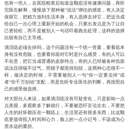
也有一些人，去医院检查后知道这颗痣没有健康问题，再听
完医生解释，慢慢放下那种被“说法”绑住的感觉，有人决定
保留它，把精力放到生活本身，有人选择去掉它，把这当成
给自己一次心理上重新开始的机会，只要出发点是为了让自
己更轻松，而不是被别人一句话吓着跑去处理，这样的选择
比较有自己主导感。
滴泪痣必须去掉吗，这个问题没有一个统一答案，要看痣本
身有没有危险，也要看你面对它时是什么感受，有的人可以
不在意，把它当成普通的皮肤特点，有的人已经被各种负面
说法压得喘不过气，照镜子都觉得别扭，这两种心态很不一
样，做决定的时候，不需要被别人一句“你一定要去掉”或
者“你千万别动”支配，而是先听专业医生的判断，再按照自
己的感受做选择。
对大部分人来说，如果滴泪痣没有可疑变化，只是影响一点
点美观，多观察多了解就行，不要被恐吓言论左右，不要把
人生的好坏都压在一颗痣上，生活里还有很多东西，比这颗
痣更值得投入时间和心力，脸上的一点小记号，不该成为心
里永远的重担。