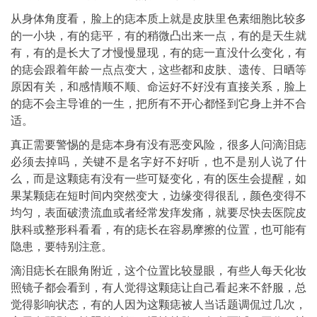
从身体角度看，脸上的痣本质上就是皮肤里色素细胞比较多
的一小块，有的痣平，有的稍微凸出来一点，有的是天生就
有，有的是长大了才慢慢显现，有的痣一直没什么变化，有
的痣会跟着年龄一点点变大，这些都和皮肤、遗传、日晒等
原因有关，和感情顺不顺、命运好不好没有直接关系，脸上
的痣不会主导谁的一生，把所有不开心都怪到它身上并不合
适。
真正需要警惕的是痣本身有没有恶变风险，很多人问滴泪痣
必须去掉吗，关键不是名字好不好听，也不是别人说了什
么，而是这颗痣有没有一些可疑变化，有的医生会提醒，如
果某颗痣在短时间内突然变大，边缘变得很乱，颜色变得不
均匀，表面破溃流血或者经常发痒发痛，就要尽快去医院皮
肤科或整形科看看，有的痣长在容易摩擦的位置，也可能有
隐患，要特别注意。
滴泪痣长在眼角附近，这个位置比较显眼，有些人每天化妆
照镜子都会看到，有人觉得这颗痣让自己看起来不舒服，总
觉得影响状态，有的人因为这颗痣被人当话题调侃过几次，